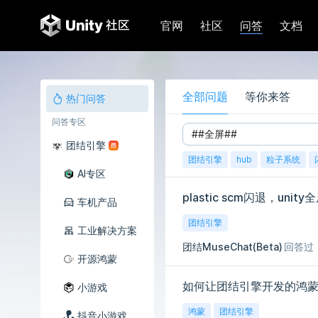
问答
官网
社区
文档
全部问题
等你来答
热门问答
问答专区
团结引擎
团结引擎
hub
粒子系统
AI专区
plastic scm闪退，un
车机产品
团结引擎
工业解决方案
团结MuseChat(Beta)
回答过
开源鸿蒙
如何让团结引擎开发的鸿
小游戏
鸿蒙
团结引擎
抖音小游戏