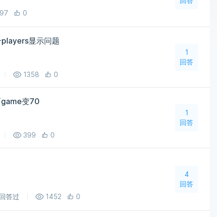
回答
97
0
players显示问题
1
回答
1358
0
game变70
1
回答
399
0
4
回答
回答过
1452
0