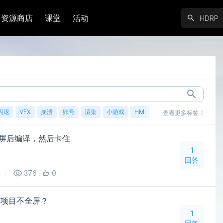
资源商店
课堂
活动
闪退
VFX
崩溃
账号
渲染
小游戏
HMI
鸿蒙
查看更多标签
ity全屏后编译，然后卡住
1
回答
376
0
蒙项目不全屏？
1