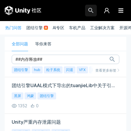
热门问答
团结引擎
AI专区
车机产品
工业解决方案
开源
全部问题
等你来答
团结引擎
hub
粒子系统
闪退
VFX
崩溃
账号
渲染
查看更多标签
团结引擎UAAL模式下导出的tuanjieLib中关于引擎的资源释放问题
黑屏
鸿蒙
团结引擎
1352
0
Unity严重内存泄露问题