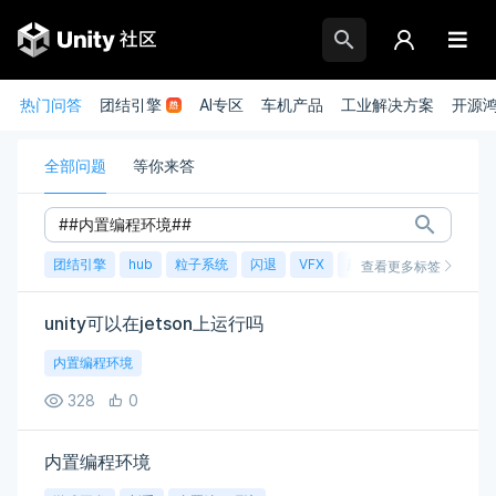
热门问答
团结引擎
AI专区
车机产品
工业解决方案
开源
全部问题
等你来答
团结引擎
hub
粒子系统
闪退
VFX
崩溃
账号
渲染
查看更多标签
unity可以在jetson上运行吗
内置编程环境
328
0
内置编程环境