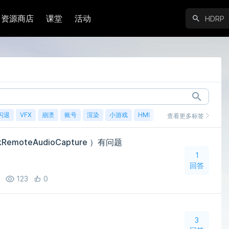
资源商店
课堂
活动
闪退
VFX
崩溃
账号
渲染
小游戏
HMI
鸿蒙
查看更多标签
emoteAudioCapture ）有问题
1
回答
123
0
3