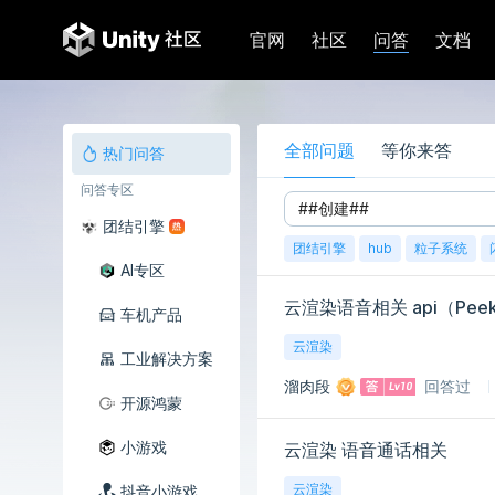
问答
官网
社区
文档
全部问题
等你来答
热门问答
问答专区
团结引擎
团结引擎
hub
粒子系统
AI专区
云渲染语音相关 api（PeekR
车机产品
云渲染
工业解决方案
溜肉段
回答过
开源鸿蒙
小游戏
云渲染 语音通话相关
云渲染
抖音小游戏