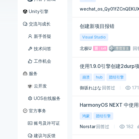
wechat_os_Qy01fZCnQEKU
Unity引擎
交流与成长
创建新项目报错
新手答疑
Visual Studio
北极U
回
技术问答
工作机会
使用1.9.0引擎创建2du
服务
崩溃
hub
团结引擎
云开发
御坂れはな
回答过
171
UOS在线服务
官方事务
鸿蒙
团结引擎
账号及许可证
Norstar
回答过
182
建议与反馈