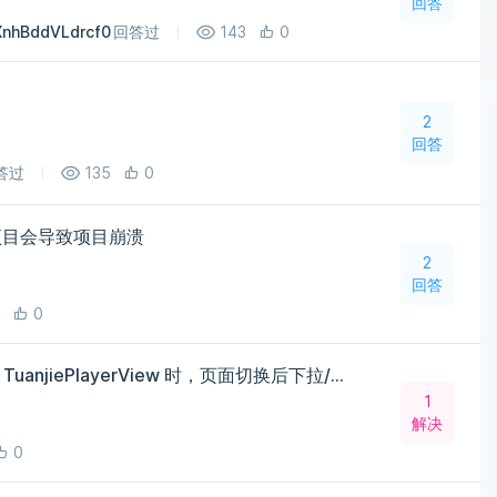
回答
XnhBddVLdrcf0
回答过
143
0
2
回答
答过
135
0
rp项目会导致项目崩溃
2
回答
0
HarmonyOS NEXT 中使用 TuanjiePlayerView 时，页面切换后下拉/收起状态栏后，当前横屏页面被强制切换为竖屏
1
解决
0