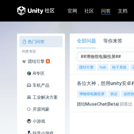
问答
官网
社区
文档
全部问题
等你来答
热门问答
问答专区
团结引擎
团结引擎
hub
粒子系统
AI专区
车机产品
博物馆电脑投屏
协议
远程
工业解决方案
团结MuseChat(Beta)
回答过
开源鸿蒙
小游戏
抖音小游戏