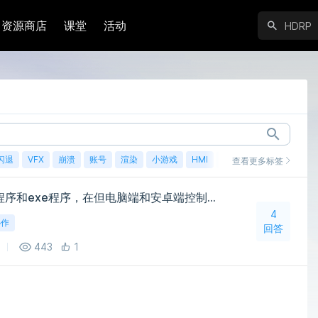
资源商店
课堂
活动
闪退
VFX
崩溃
账号
渲染
小游戏
HMI
鸿蒙
查看更多标签
各位大神，想用unity安卓程序和exe程序，在但电脑端和安卓端控制主机运行unity程序，代码怎么实现，多谢各位大神
4
协作
回答
443
1