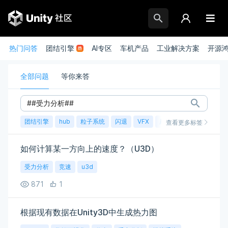
热门问答
团结引擎
AI专区
车机产品
工业解决方案
开源
全部问题
等你来答
团结引擎
hub
粒子系统
闪退
VFX
崩溃
账号
渲染
查看更多标签
如何计算某一方向上的速度？（U3D）
受力分析
竞速
u3d
871
1
根据现有数据在Unity3D中生成热力图