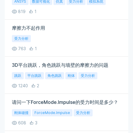
ANSYS
数据可视化
仿真
受力分析
模拟系统
819
1
摩擦力不起作用
受力分析
763
1
3D平台跳跃，角色跳跃与墙壁的摩擦力的问题
跳跃
平台跳跃
角色跳跃
刚体
受力分析
1240
2
请问一下ForceMode.Impulse的受力时间是多少？
刚体碰撞
ForceMode.Impulse
受力分析
608
3