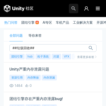
热门问答
团结引擎
AI专区
车机产品
工业解决方案
开源
全部问题
等你来答
团结引擎
hub
粒子系统
闪退
VFX
崩溃
账号
渲染
查看更多标签
Unity严重内存泄露问题
资源引用
内存释放
内存泄漏
1484
0
团结引擎存在严重内存泄露bug!