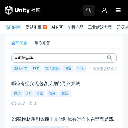
热门问答
团结引擎
AI专区
车机产品
工业解决方案
开源
全部问题
等你来答
团结引擎
hub
粒子系统
闪退
VFX
崩溃
账号
渲染
查看更多标签
哪位有空实现包含反弹的寻路算法
坦克
JS
寻路
弹性
算法
557
3
2d弹性材质刚体撞击其他刚体有时会卡在里面晃荡一会，都设置的continuous也没用。