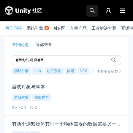
热门问答
团结引擎
AI专区
车机产品
工业解决方案
开源
全部问题
等你来答
团结引擎
hub
粒子系统
闪退
VFX
崩溃
账号
渲染
查看更多标签
游戏对象与脚本
游戏对象
添加脚本
703
0
有两个游戏物体其中一个物体需要的数据需要另一个物体加载后才能得到，需要怎么设计？