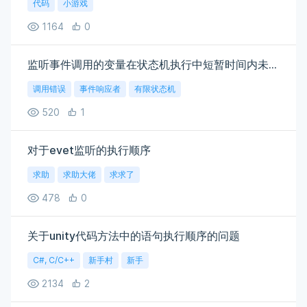
代码
小游戏
1164
0
监听事件调用的变量在状态机执行中短暂时间内未被定义
调用错误
事件响应者
有限状态机
520
1
对于evet监听的执行顺序
求助
求助大佬
求求了
478
0
关于unity代码方法中的语句执行顺序的问题
C#, C/C++
新手村
新手
2134
2