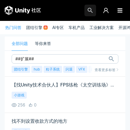
热门问答
团结引擎
AI专区
车机产品
工业解决方案
开源
全部问题
等你来答
团结引擎
hub
粒子系统
闪退
VFX
崩溃
账号
渲染
查看更多标签
【找Unity技术合伙人】FPS练枪《太空训练场》｜已有美术｜远程｜有充足准备
小游戏
256
0
找不到设置收款方式的地方