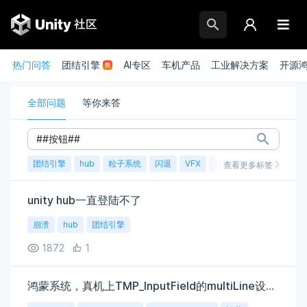
热门问答
团结引擎
AI专区
车机产品
工业解决方案
开源
全部问题
等你来答
团结引擎
hub
粒子系统
闪退
VFX
崩溃
账号
渲染
查看更多标签
unity hub一直登陆不了
崩溃
hub
团结引擎
1872
1
鸿蒙系统，真机上TMP_InputField的multiLine设置无效