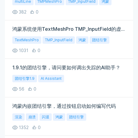
multiLine
TMPMeshPro
TMP_InputField
鸿蒙
382
0
鸿蒙系统使用TextMeshPro TMP_InputField的虚拟键盘问题
TextMeshPro
TMP_InputField
鸿蒙
团结引擎
1031
0
1.9.1的团结引擎，请问要如何调出失踪的AI助手？
团结引擎1.9
AI Assistant
56
0
鸿蒙内嵌团结引擎，通过按钮启动如何编写代码
渲染
崩溃
闪退
鸿蒙
团结引擎
1352
0