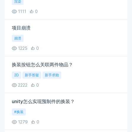
渲染
1111
0
项目崩溃
崩溃
1225
0
换装按钮怎么关联两件物品？
2D
新手答疑
新手求助
2222
0
unity怎么实现预制件的换装？
#换装
1279
0