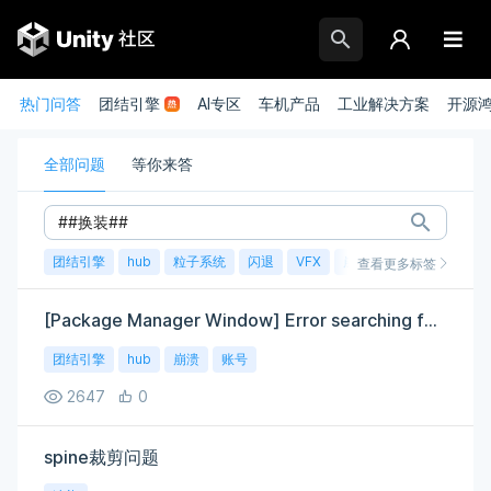
热门问答
团结引擎
AI专区
车机产品
工业解决方案
开源
全部问题
等你来答
团结引擎
hub
粒子系统
闪退
VFX
崩溃
账号
渲染
查看更多标签
[Package Manager Window] Error searching for packages
团结引擎
hub
崩溃
账号
2647
0
spine裁剪问题