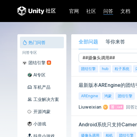
问答
官网
社区
文档
全部问题
等你来答
热门问答
问答专区
团结引擎
团结引擎
hub
粒子系统
AI专区
最新版本AREngine的团
车机产品
AREngine
鸿蒙
团结引擎
工业解决方案
Liuweixian
回答
开源鸿蒙
小游戏
Android系统只支持Camer
摄像头调用
相机
团结引擎
抖音小游戏