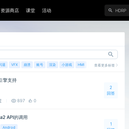
资源商店
课堂
活动
闪退
VFX
崩溃
账号
渲染
小游戏
HMI
鸿蒙
查看更多标签
结引擎支持
2
回答
过
897
0
a2 API的调用
1
Androd