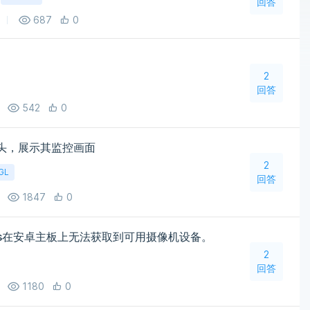
回答
687
0
2
回答
542
0
摄像头，展示其监控画面
2
GL
回答
1847
0
evices在安卓主板上无法获取到可用摄像机设备。
2
回答
1180
0