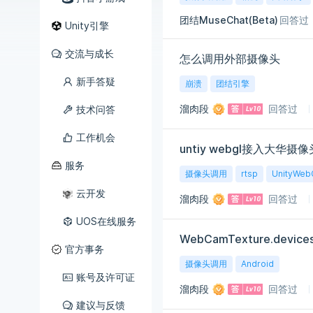
团结MuseChat(Beta)
回答过
Unity引擎
交流与成长
怎么调用外部摄像头
新手答疑
崩溃
团结引擎
溜肉段
回答过
技术问答
工作机会
untiy webgl接入大华
服务
摄像头调用
rtsp
UnityWeb
云开发
溜肉段
回答过
UOS在线服务
WebCamTexture.d
官方事务
摄像头调用
Android
账号及许可证
溜肉段
回答过
建议与反馈