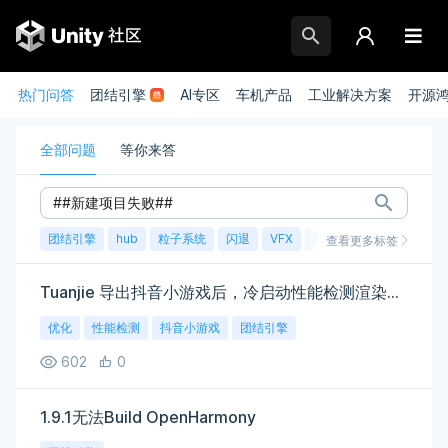
热门问答
团结引擎
AI专区
车机产品
工业解决方案
开源
全部问题
等你来答
团结引擎
hub
粒子系统
闪退
VFX
崩溃
账号
渲染
查看更多标签
Tuanjie 导出抖音小游戏后，冷启动性能检测渲染耗时随机升高，加载时间也随之波动，应该如何解决？
优化
性能检测
抖音小游戏
团结引擎
602
0
1.9.1无法Build OpenHarmony