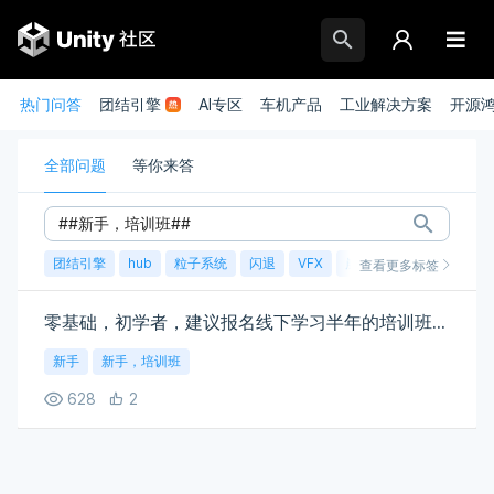
热门问答
团结引擎
AI专区
车机产品
工业解决方案
开源
全部问题
等你来答
团结引擎
hub
粒子系统
闪退
VFX
崩溃
账号
渲染
查看更多标签
零基础，初学者，建议报名线下学习半年的培训班吗？
新手
新手，培训班
628
2