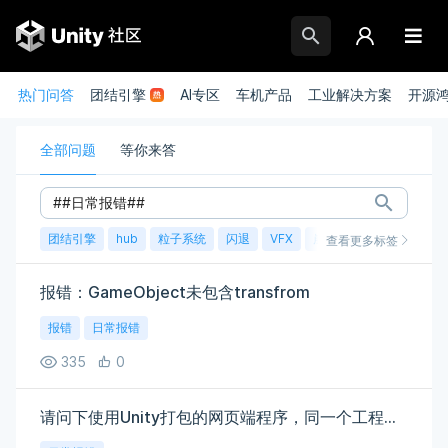
热门问答
团结引擎
AI专区
车机产品
工业解决方案
开源
全部问题
等你来答
团结引擎
hub
粒子系统
闪退
VFX
崩溃
账号
渲染
查看更多标签
报错：GameObject未包含transfrom
报错
日常报错
335
0
请问下使用Unity打包的网页端程序，同一个工程文件打包多个程序，其中个别的浏览器打开后报错(Your browser does not support WebGL)，有相关的技术可以指导下吗？