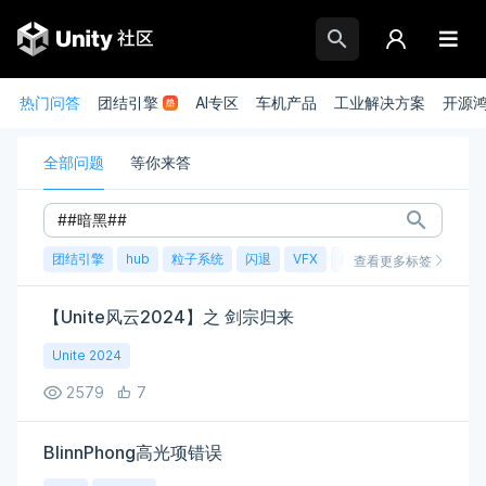
热门问答
团结引擎
AI专区
车机产品
工业解决方案
开源
全部问题
等你来答
团结引擎
hub
粒子系统
闪退
VFX
崩溃
账号
渲染
查看更多标签
【Unite风云2024】之 剑宗归来
Unite 2024
2579
7
BlinnPhong高光项错误