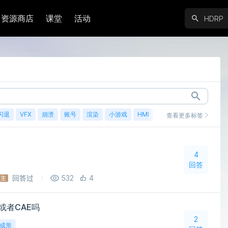
资源商店
课堂
活动
闪退
VFX
崩溃
账号
渲染
小游戏
HMI
鸿蒙
查看更多标签
4
回答
回答过
532
4
D或者CAE吗
2
成形