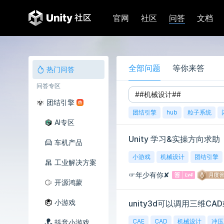
问答
官网
社区
文档
全部问题
等你来答
热门问答
问答专区
团结引擎
团结引擎
hub
粒子系统
AI专区
Unity 学习&实操方向求助
车机产品
小游戏
机械设计
团结引擎
工业解决方案
☞年少有你✘
开源鸿蒙
小游戏
unity3d可以调用三维CA
CAE
CAD
机械设计
冲压
抖音小游戏