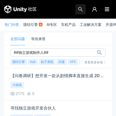
热门问答
团结引擎
AI专区
车机产品
工业解决方案
开源
全部问题
等你来答
团结引擎
hub
粒子系统
闪退
VFX
崩溃
账号
渲染
查看更多标签
【问卷调研】想开发一款从剧情脚本直接生成 2D 关卡原型的工具，诚邀各位聊聊
小游戏
2175
0
寻找独立游戏开发合伙人