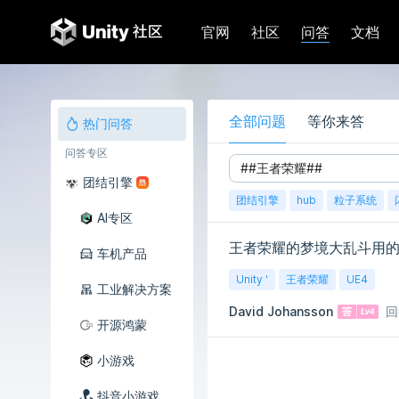
问答
官网
社区
文档
全部问题
等你来答
热门问答
问答专区
团结引擎
团结引擎
hub
粒子系统
AI专区
王者荣耀的梦境大乱斗用的u
车机产品
Unity '
王者荣耀
UE4
工业解决方案
David Johansson
回
开源鸿蒙
小游戏
抖音小游戏