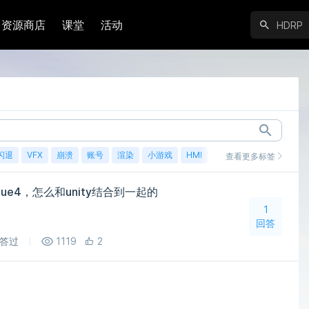
资源商店
课堂
活动
闪退
VFX
崩溃
账号
渲染
小游戏
HMI
鸿蒙
查看更多标签
e4，怎么和unity结合到一起的
1
回答
答过
1119
2