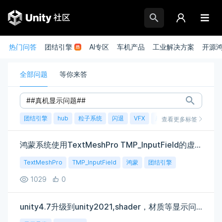
热门问答
团结引擎
AI专区
车机产品
工业解决方案
开源
全部问题
等你来答
团结引擎
hub
粒子系统
闪退
VFX
崩溃
账号
渲染
查看更多标签
鸿蒙系统使用TextMeshPro TMP_InputField的虚拟键盘问题
TextMeshPro
TMP_InputField
鸿蒙
团结引擎
1029
0
unity4.7升级到unity2021,shader，材质等显示问题