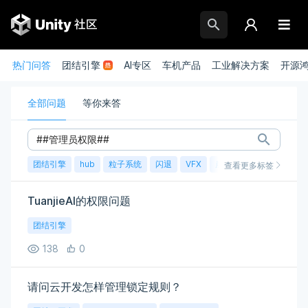
热门问答
团结引擎
AI专区
车机产品
工业解决方案
开源
全部问题
等你来答
团结引擎
hub
粒子系统
闪退
VFX
崩溃
账号
渲染
查看更多标签
TuanjieAI的权限问题
团结引擎
138
0
请问云开发怎样管理锁定规则？