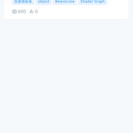
自身坐标系
object
BeaverJoe
Shader Graph
600
0