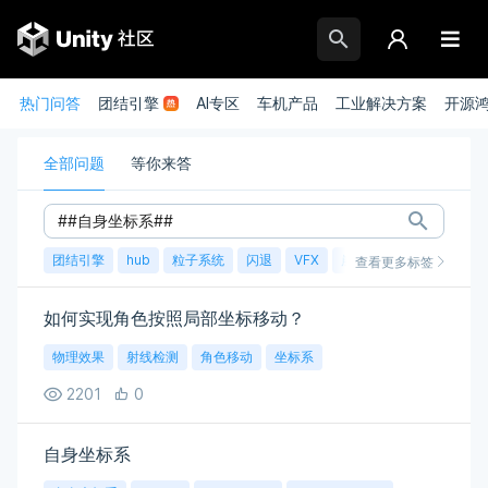
热门问答
团结引擎
AI专区
车机产品
工业解决方案
开源
全部问题
等你来答
团结引擎
hub
粒子系统
闪退
VFX
崩溃
账号
渲染
查看更多标签
如何实现角色按照局部坐标移动？
物理效果
射线检测
角色移动
坐标系
2201
0
自身坐标系