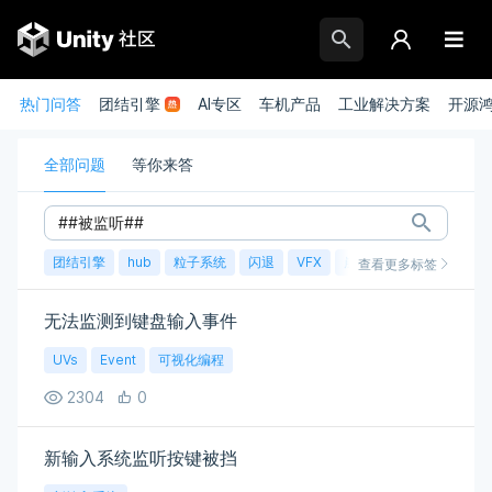
热门问答
团结引擎
AI专区
车机产品
工业解决方案
开源
全部问题
等你来答
团结引擎
hub
粒子系统
闪退
VFX
崩溃
账号
渲染
查看更多标签
无法监测到键盘输入事件
UVs
Event
可视化编程
2304
0
新输入系统监听按键被挡