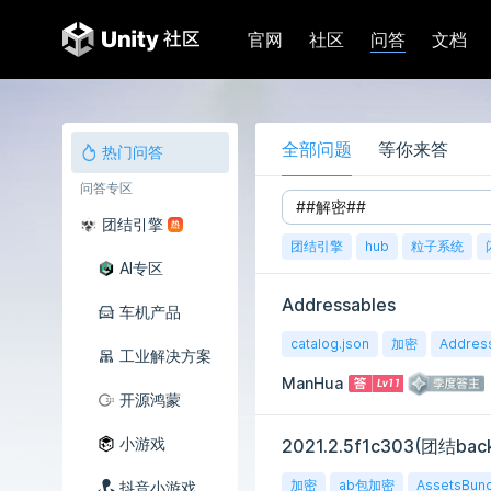
问答
官网
社区
文档
全部问题
等你来答
热门问答
问答专区
团结引擎
团结引擎
hub
粒子系统
AI专区
Addressables
车机产品
catalog.json
加密
Addres
工业解决方案
ManHua
开源鸿蒙
小游戏
加密
ab包加密
AssetsBun
抖音小游戏