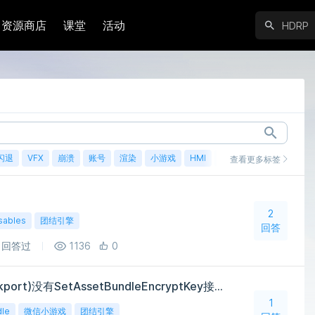
资源商店
课堂
活动
闪退
VFX
崩溃
账号
渲染
小游戏
HMI
鸿蒙
查看更多标签
2
sables
团结引擎
回答
回答过
1136
0
2021.2.5f1c303(团结backport)没有SetAssetBundleEncryptKey接口
1
dle
微信小游戏
团结引擎