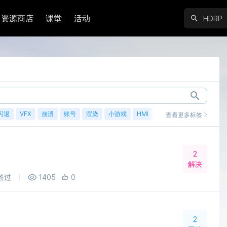
资源商店
课堂
活动
闪退
VFX
崩溃
账号
渲染
小游戏
HMI
鸿蒙
查看更多标签
2
解决
答过
1405
0
2