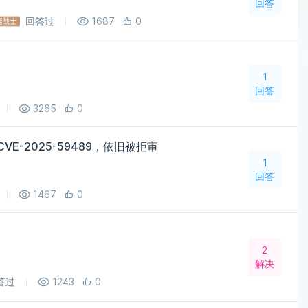
回答
回答过
1687
0
1
回答
3265
0
CVE-2025-59489，依旧被拒审
1
回答
1467
0
题
2
解决
答过
1243
0