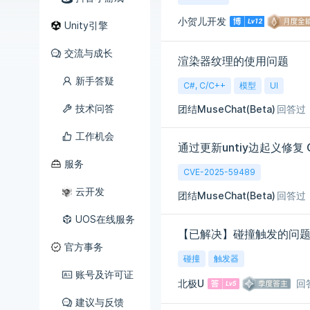
小贺儿开发
Unity引擎
交流与成长
渲染器纹理的使用问题
新手答疑
C#, C/C++
模型
UI
技术问答
团结MuseChat(Beta)
回答过
工作机会
通过更新untiy边起义修复 
服务
CVE-2025-59489
云开发
团结MuseChat(Beta)
回答过
UOS在线服务
【已解决】碰撞触发的问
官方事务
碰撞
触发器
账号及许可证
北极U
回
建议与反馈