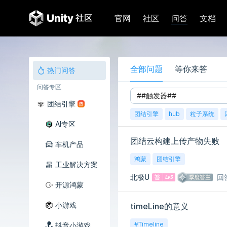
问答
官网
社区
文档
全部问题
等你来答
热门问答
问答专区
团结引擎
团结引擎
hub
粒子系统
AI专区
团结云构建上传产物失败
车机产品
鸿蒙
团结引擎
工业解决方案
北极U
回
开源鸿蒙
小游戏
timeLine的意义
#Timeline
抖音小游戏