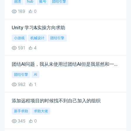
崩溃
hub
账号
团结引擎
189
0
Unity 学习&实操方向求助
小游戏
机械设计
团结引擎
591
4
团结AI问题，我从未使用过团结AI但是我居然和一家公司绑定了！！！我该怎么办
团结引擎
AI
982
1
添加远程项目的时候找不到自己加入的组织
新手求助
求助大佬
345
0