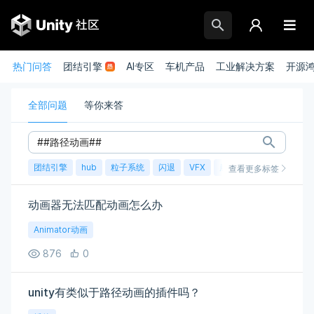
热门问答
团结引擎
AI专区
车机产品
工业解决方案
开源
全部问题
等你来答
团结引擎
hub
粒子系统
闪退
VFX
崩溃
账号
渲染
查看更多标签
动画器无法匹配动画怎么办
Animator动画
876
0
unity有类似于路径动画的插件吗？