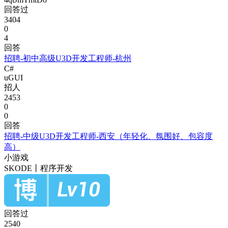
回答过
3404
0
4
回答
招聘-初中高级U3D开发工程师-杭州
C#
uGUI
招人
2453
0
0
回答
招聘-中级U3D开发工程师-西安（年轻化、氛围好、包容度
高）
小游戏
SKODE丨程序开发
回答过
2540