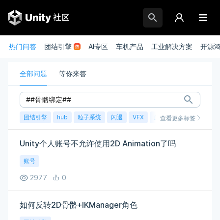
热门问答
团结引擎
AI专区
车机产品
工业解决方案
开源
全部问题
等你来答
团结引擎
hub
粒子系统
闪退
VFX
崩溃
账号
渲染
查看更多标签
Unity个人账号不允许使用2D Animation了吗
账号
2977
0
如何反转2D骨骼+IKManager角色