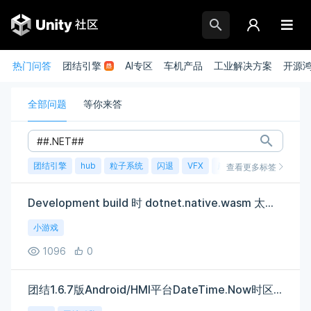
热门问答
团结引擎
AI专区
车机产品
工业解决方案
开源
全部问题
等你来答
团结引擎
hub
粒子系统
闪退
VFX
崩溃
账号
渲染
查看更多标签
Development build 时 dotnet.native.wasm 太大。
小游戏
1096
0
团结1.6.7版Android/HMI平台DateTime.Now时区异常：返回UTC+0而非本地UTC+8