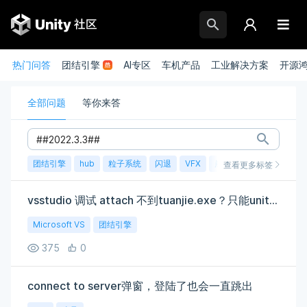
热门问答
团结引擎
AI专区
车机产品
工业解决方案
开源
全部问题
等你来答
团结引擎
hub
粒子系统
闪退
VFX
崩溃
账号
渲染
查看更多标签
vsstudio 调试 attach 不到tuanjie.exe？只能unity JetBrains Rider 2022.3.3 也无法断点到 团结1.6
Microsoft VS
团结引擎
375
0
connect to server弹窗，登陆了也会一直跳出