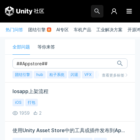
热门问答
团结引擎
AI专区
车机产品
工业解决方案
开源
全部问题
等你来答
团结引擎
hub
粒子系统
闪退
VFX
崩溃
账号
渲染
查看更多标签
Iosapp上架流程
iOS
打包
1959
2
使用Unity Asset Store中的工具或插件发布到AppStore可以吗