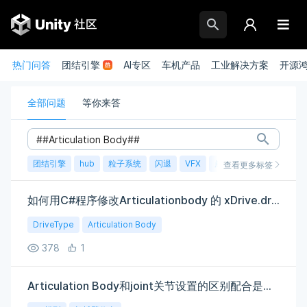
热门问答
团结引擎
AI专区
车机产品
工业解决方案
开源
全部问题
等你来答
团结引擎
hub
粒子系统
闪退
VFX
崩溃
账号
渲染
查看更多标签
如何用C#程序修改Articulationbody 的 xDrive.driveType属性？
DriveType
Articulation Body
378
1
Articulation Body和joint关节设置的区别配合是什么？