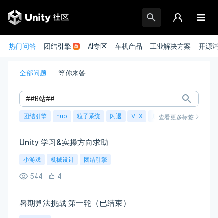
热门问答
团结引擎
AI专区
车机产品
工业解决方案
开源
全部问题
等你来答
团结引擎
hub
粒子系统
闪退
VFX
崩溃
账号
渲染
查看更多标签
Unity 学习&实操方向求助
小游戏
机械设计
团结引擎
544
4
暑期算法挑战 第一轮（已结束）