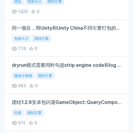
优化
包体大小
团结引擎
1420
0
同一项目，用Unity和Unity China不同引擎打包的APK大小相差50%，所有配置都是一模一样的
包体大小
团结引擎
774
0
dryrun模式需要同时勾选strip engine code和log stripped method for debug吗
微信小游戏
团结引擎
485
0
团结1.2.6安卓包闪退GameObject::QueryComponentByType
闪退
团结引擎
915
0