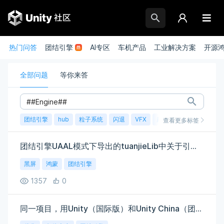
热门问答
团结引擎
AI专区
车机产品
工业解决方案
开源
全部问题
等你来答
团结引擎
hub
粒子系统
闪退
VFX
崩溃
账号
渲染
查看更多标签
团结引擎UAAL模式下导出的tuanjieLib中关于引擎的资源释放问题
黑屏
鸿蒙
团结引擎
1357
0
同一项目，用Unity（国际版）和Unity China（团结引擎）打包的APK大小相差50%，所有资源和Build配置完全一样