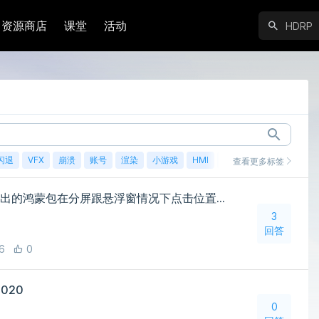
资源商店
课堂
活动
闪退
VFX
崩溃
账号
渲染
小游戏
HMI
鸿蒙
查看更多标签
团结引擎1.1.2以上的版本导出的鸿蒙包在分屏跟悬浮窗情况下点击位置偏移
3
回答
6
0
2020
0