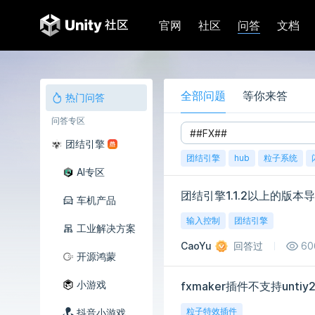
问答
官网
社区
文档
全部问题
等你来答
热门问答
问答专区
团结引擎
团结引擎
hub
粒子系统
AI专区
车机产品
输入控制
团结引擎
工业解决方案
CaoYu
回答过
60
开源鸿蒙
小游戏
fxmaker插件不支持untiy
粒子特效插件
抖音小游戏