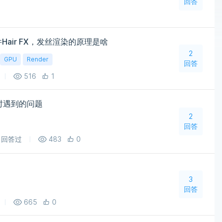
回答
插件Hair FX，发丝渲染的原理是啥
2
GPU
Render
回答
516
1
插件时遇到的问题
2
回答
回答过
483
0
3
回答
665
0