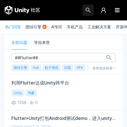
热门问答
团结引擎
AI专区
车机产品
工业解决方案
开源
全部问题
等你来答
团结引擎
hub
粒子系统
闪退
VFX
崩溃
账号
渲染
查看更多标签
利用Flutter达成Unity跨平台
Unity
鸿蒙
1358
0
Flutter+Unity打包Android测试demo，进入unity界面就闪退