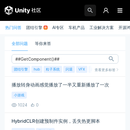
热门问答
团结引擎
AI专区
车机产品
工业解决方案
开源
全部问题
等你来答
团结引擎
hub
粒子系统
闪退
VFX
崩溃
账号
渲染
查看更多标签
播放转身动画感觉播放了一半又重新播放了一次
小游戏
1024
0
HybridCLR创建预制件实例，丢失热更脚本