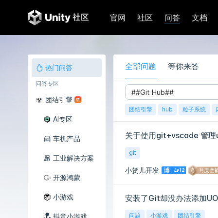
问答
官网
社区
文档
全部问题
等你来答
热门问答
问答专区
团结引擎
团结引擎
hub
粒子系统
AI专区
关于使用git+vscode 管
车机产品
git
工业解决方案
小贺儿开发
开源鸿蒙
小游戏
安装了Git却没办法添加U
问题
小游戏
团结引擎
抖音小游戏