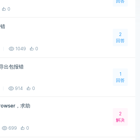
回答
0
报错
2
回答
1049
0
，导出包报错
1
回答
914
0
Browser，求助
2
解决
699
0