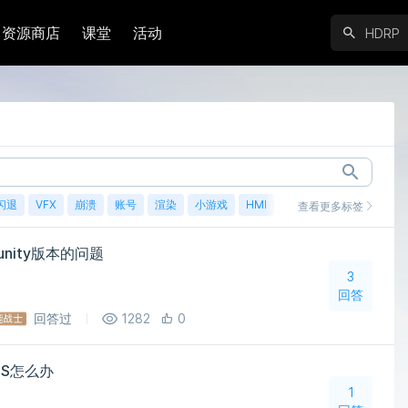
资源商店
课堂
活动
闪退
VFX
崩溃
账号
渲染
小游戏
HMI
鸿蒙
查看更多标签
理unity版本的问题
3
回答
回答过
1282
0
OS怎么办
1