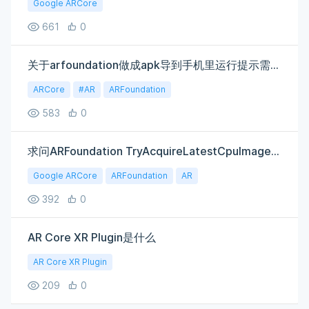
Google ARCore
661
0
关于arfoundation做成apk导到手机里运行提示需要最新的arcore
ARCore
#AR
ARFoundation
583
0
求问ARFoundation TryAcquireLatestCpuImage相关问题
Google ARCore
ARFoundation
AR
392
0
AR Core XR Plugin是什么
AR Core XR Plugin
209
0