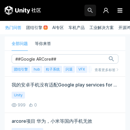
热门问答
团结引擎
AI专区
车机产品
工业解决方案
开源
全部问题
等你来答
团结引擎
hub
粒子系统
闪退
VFX
崩溃
账号
渲染
查看更多标签
我的安卓手机没有适配Google play services for AR该怎么办呢？
Unity
999
0
arcore项目 华为，小米等国内手机无效