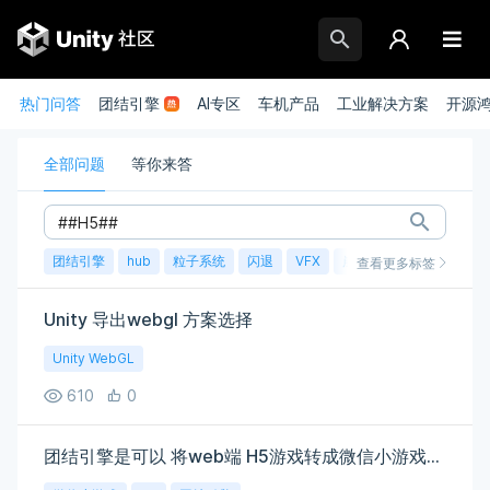
热门问答
团结引擎
AI专区
车机产品
工业解决方案
开源
全部问题
等你来答
团结引擎
hub
粒子系统
闪退
VFX
崩溃
账号
渲染
查看更多标签
Unity 导出webgl 方案选择
Unity WebGL
610
0
团结引擎是可以 将web端 H5游戏转成微信小游戏是吗？