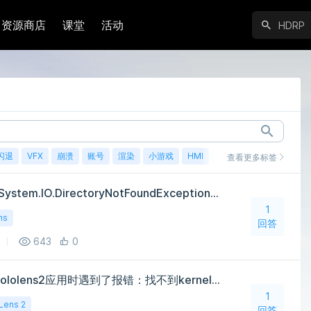
资源商店
课堂
活动
闪退
VFX
崩溃
账号
渲染
小游戏
HMI
鸿蒙
查看更多标签
开发Hololens2应用报错：System.IO.DirectoryNotFoundException: Could not find a part of the path
1
ns
回答
643
0
使用SocketIOClient开发hololens2应用时遇到了报错：找不到kernel32.dll
1
Lens 2
回答