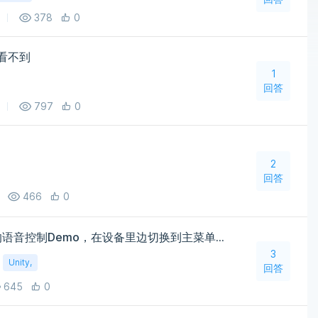
378
0
中看不到
1
回答
797
0
2
回答
466
0
Unity-Hololens MRTK中的语音控制Demo，在设备里边切换到主菜单，继而在从后台再点进的程序，语音识别就失效了呢？
3
Unity,
回答
645
0