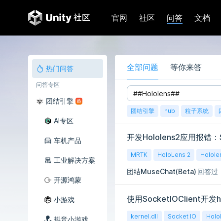
问答
官网
社区
文档
全部问题
等你来答
热门问答
问答专区
团结引擎
团结引擎
hub
粒子系统
AI专区
车机产品
MRTK
HoloLens 2
Holole
工业解决方案
团结MuseChat(Beta)
回答过
开源鸿蒙
小游戏
kernel.dll
Socket IO
Holo
抖音小游戏