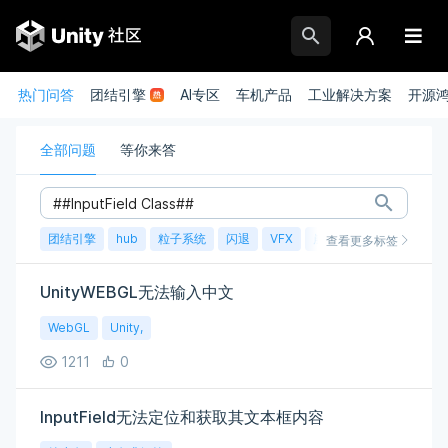
热门问答
团结引擎
AI专区
车机产品
工业解决方案
开源
全部问题
等你来答
团结引擎
hub
粒子系统
闪退
VFX
崩溃
账号
渲染
查看更多标签
UnityWEBGL无法输入中文
WebGL
Unity,
1211
0
InputField无法定位和获取其文本框内容