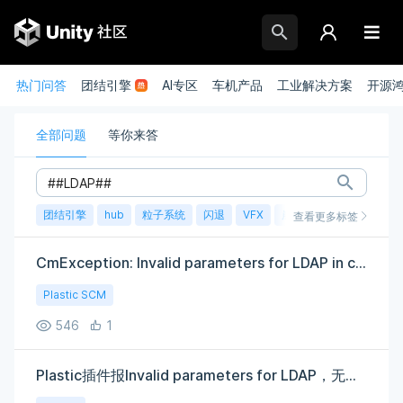
热门问答
团结引擎
AI专区
车机产品
工业解决方案
开源
全部问题
等你来答
团结引擎
hub
粒子系统
闪退
VFX
崩溃
账号
渲染
查看更多标签
CmException: Invalid parameters for LDAP in client config file
Plastic SCM
546
1
Plastic插件报Invalid parameters for LDAP，无法使用