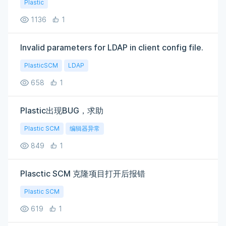
Plastic
1136
1
Invalid parameters for LDAP in client config file.
PlasticSCM
LDAP
658
1
Plastic出现BUG，求助
Plastic SCM
编辑器异常
849
1
Plasctic SCM 克隆项目打开后报错
Plastic SCM
619
1