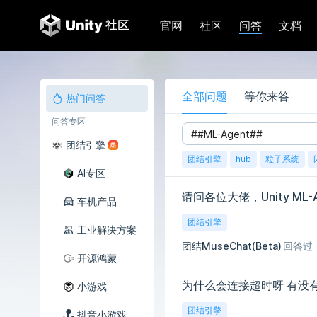
问答
官网
社区
文档
全部问题
等你来答
热门问答
问答专区
团结引擎
团结引擎
hub
粒子系统
AI专区
车机产品
团结引擎
工业解决方案
团结MuseChat(Beta)
回答过
开源鸿蒙
为什么会连接超时呀 有没
小游戏
团结引擎
抖音小游戏