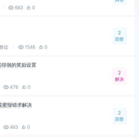
683
0
2
回答
答过
1548
0
之间徘徊的奖励设置
2
解决
478
0
吃花蜜报错求解决
2
回答
463
0