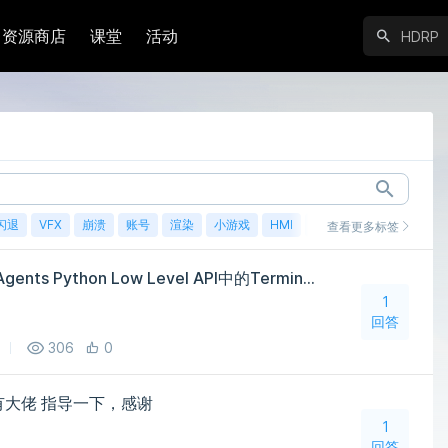
资源商店
课堂
活动
闪退
VFX
崩溃
账号
渲染
小游戏
HMI
鸿蒙
查看更多标签
请问各位大佬，Unity ML-Agents Python Low Level API中的TerminalSteps.reward[i] 包不包含组奖励？
1
回答
306
0
有大佬 指导一下，感谢
1
回答