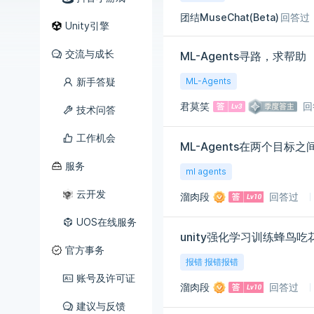
团结MuseChat(Beta)
回答过
Unity引擎
交流与成长
ML-Agents寻路，求帮助
新手答疑
ML-Agents
君莫笑
回
技术问答
工作机会
ML-Agents在两个目标
服务
ml agents
云开发
溜肉段
回答过
UOS在线服务
unity强化学习训练蜂鸟
官方事务
报错 报错报错
账号及许可证
溜肉段
回答过
建议与反馈