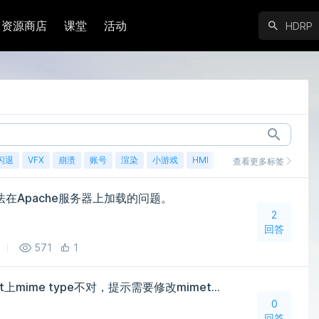
资源商店
课堂
活动
闪退
VFX
崩溃
账号
渲染
小游戏
HMI
鸿蒙
查看更多标签
L无法在Apache服务器上加载的问题。
2
回答
571
1
unity webgl 在spring boot上mime type不对，提示需要修改mimetype，后台也不知道在哪里设置了，求搭伙给个思路
0
回答