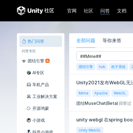
问答
官网
社区
文档
全部问题
等你来答
热门问答
问答专区
团结引擎
团结引擎
hub
粒子系统
AI专区
Unity2021发布WebG
车机产品
Mime
Apache
WebGL
工业解决方案
团结MuseChat(Beta)
回答过
开源鸿蒙
小游戏
Unity WebGL
抖音小游戏