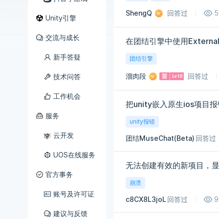
ShengQ
回答过
5
Unity引擎
交流与成长
在团结引擎中使用ExternalD
新手答疑
团结引擎
溜肉段
回答过
技术问答
工作机会
把unity嵌入原生ios项目
服务
unity报错
云开发
团结MuseChat(Beta)
回答过
UOS在线服务
无法创建有效的新项目，
官方事务
崩溃
账号及许可证
c8CX8L3joL
回答过
9
建议与反馈