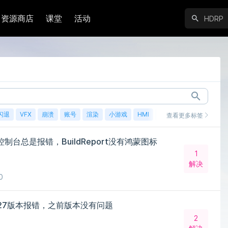
资源商店
课堂
活动
闪退
VFX
崩溃
账号
渲染
小游戏
HMI
鸿蒙
查看更多标签
，控制台总是报错，BuildReport没有鸿蒙图标
1
解决
0
.8.27版本报错，之前版本没有问题
2