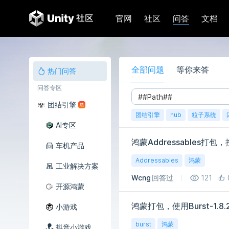
问答
官网
社区
文档
全部问题
等你来答
热门问答
问答专区
团结引擎
团结引擎
hub
粒子系统
AI专区
鸿蒙Addressables打包
车机产品
Addressables
鸿蒙
工业解决方案
Wcng
回答过
121
开源鸿蒙
鸿蒙打包，使用Burst-1
小游戏
burst
鸿蒙
抖音小游戏