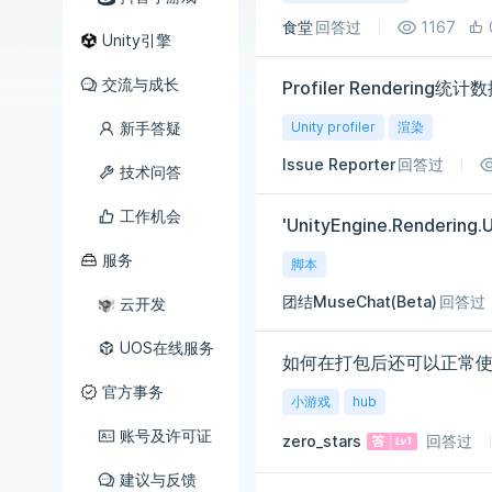
食堂
回答过
1167
Unity引擎
交流与成长
Profiler Rendering统
新手答疑
Unity profiler
渲染
Issue Reporter
回答过
技术问答
工作机会
'UnityEngine.Rendering
服务
脚本
团结MuseChat(Beta)
回答过
云开发
UOS在线服务
如何在打包后还可以正常使用Unity
官方事务
小游戏
hub
账号及许可证
zero_stars
回答过
建议与反馈