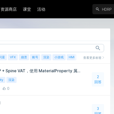
资源商店
课堂
活动
闪退
VFX
崩溃
账号
渲染
小游戏
HMI
鸿蒙
查看更多标签
Unity Entities1.0.16 + URP + Spine VAT，使用 MaterialProperty 属性不传递
2
ity
渲染
回答
0
询
3
回答