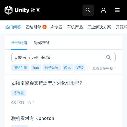
热门问答
团结引擎
AI专区
车机产品
工业解决方案
开源
全部问题
等你来答
团结引擎
hub
粒子系统
闪退
VFX
崩溃
账号
渲染
查看更多标签
团结引擎会支持泛型序列化引用吗?
序列化
931
1
联机看对方卡photon